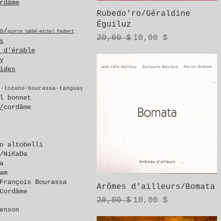
rdâme
Aperçu rapide
Rubedo'ro/Géraldine
Éguiluz
s/
pierre labbé-michel faubert
Prix original
Prix promotionnel
20,00 $
10,00 $
s
 d'érable
y
ides
o-lozano-bourassa-tanguay
l bonnet
/
cordâme
o altobelli
/NiKaDa
a
am
François Bourassa
Aperçu rapide
Arômes d'ailleurs/Bomata
Cordâme
Prix original
Prix promotionnel
20,00 $
10,00 $
enson