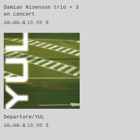
Aperçu rapide
Damian Nisenson trio + 3
en concert
Prix original
Prix promotionnel
20,00 $
10,00 $
buy/acheter
Aperçu rapide
Departure/YUL
Prix original
Prix promotionnel
20,00 $
10,00 $