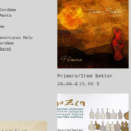
Cordâme
Manta
me
buy/acheter
ano+Lucas Melo
ordâme
baret
Aperçu rapide
Primero/Irem Bekter
Prix original
Prix promotionnel
20,00 $
10,00 $
buy/acheter