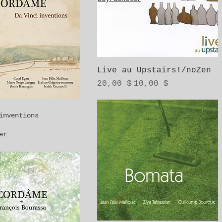
Aperçu rapide
Live au Upstairs!/noZen
Prix original
Prix promotionnel
20,00 $
10,00 $
inventions
er