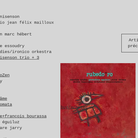
nisenson
io jean félix mailloux
n marc hébert
Art
e essoudry
préc
dies/ironico orkestra
isenson trio + 3
oZen
y
âme
omata
buy/acheter
e+françois bourassa
 éguiluz
are jarry