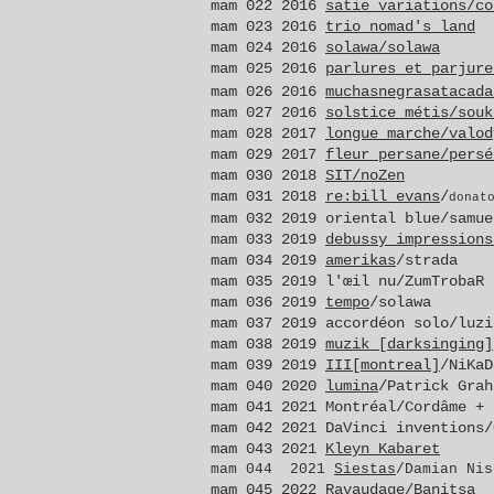
mam 022 2016
satie variations/co
mam 023 2016
trio nomad's land
mam 024 2016
solawa/solawa
mam 025 2016
parlures et parjure
mam 026 2016
muchasnegrasatacada
mam 027 2016
solstice métis/souk
mam 028 2017
longue marche/valod
mam 029 2017
fleur persane/persé
mam 030 2018
SIT/noZen
mam 031 2018
re:bill evans
/
donat
mam 032 2019 oriental blue/samue
mam 033 2019
debussy impressions
mam 034 2019
amerikas
/strada
mam 035 2019 l'œil nu/ZumTrobaR
mam 036 2019
tempo
/solawa
mam 037 2019 accordéon solo/luzi
mam 038 2019
muzik [darksinging]
mam 039 2019
III[montreal]
/NiKaD
mam 040 2020
lumina
/Patrick Grah
mam 041 2021 Montréal/Cordâme + 
mam 042 2021 DaVinci inventions/
mam 043 2021
Kleyn Kabaret
mam 044 2021
Siestas
/Damian Nis
mam 045 2022 Ravaudage/Banitsa