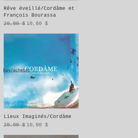
Aperçu rapide
Rêve éveillé/Cordâme et
François Bourassa
Prix original
Prix promotionnel
20,00 $
10,00 $
buy/acheter
Aperçu rapide
Lieux Imaginés/Cordâme
Prix original
Prix promotionnel
20,00 $
10,00 $