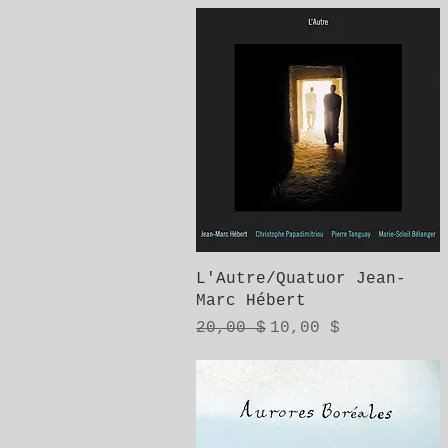
Aperçu rapide
L'Autre/Quatuor Jean-
Marc Hébert
Prix original
Prix promotionnel
20,00 $
10,00 $