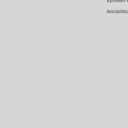
Éphémèr
buy/achet