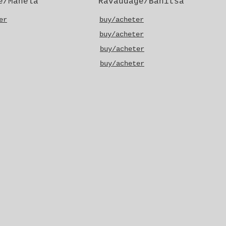
e/Manela
Ravaudage/Banitsa
er
buy/acheter
buy/acheter
buy/acheter
buy/acheter