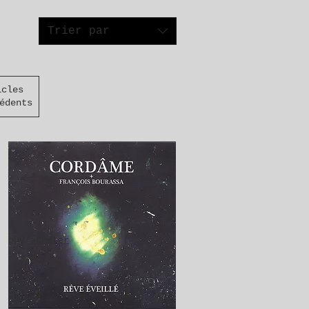
Trier par
icles
édents
buy/acheter