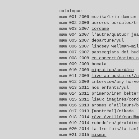
catalogue
mam 001 2006
muzika/trio damian 
mam 002 2006 aurores boréales/
tr
mam 003 2007
cordâme
mam 004 2007 l'autre/quatuor jea
mam 005 2007 departure/yul
mam 006 2007 lindsey wellman-mil
mam 007 2007 passeggiata dei bud
mam 008 2008
en concert/damian n
mam 009 2009 bomata
mam 010 2009
migration/cordâme
mam 011 2009
live au upstairs!/n
mam 012 2009 interview/amy horve
mam 013 2011 nos enfants/yul
mam 014 2011 primero/irem bekter
mam 015 2011
lieux imaginés/cord
mam 016 2013
aromes d'ailleurs/b
mam 017 2013 [montréal]/nikada
mam 018 2014
rêve éveillé/cordâm
mam 019 2014 rubedo'ro/géraldine
mam 020 2014 la 1re fois/la fanf
mam 021 2015
mismar