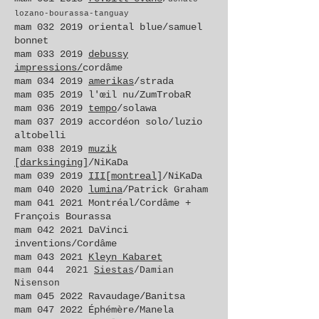
lozano-bourassa-tanguay
mam
032 2019
oriental blue/samuel
bonnet
mam
033 2019
debussy
impressions/
cordâme
mam
034 2019
amerikas
/strada
mam
035 2019
l'œil nu/ZumTrobaR
mam
036 2019
tempo
/solawa
mam
037 2019
accordéon solo/luzio
altobelli
mam
038 2019
muzik
[darksinging]
/NiKaDa
mam
039 2019
III[montreal]
/NiKaDa
mam
040 2020
lumina
/Patrick Graham
mam
041 2021
Montréal/Cordâme +
François Bourassa
mam
042 2021
DaVinci
inventions/Cordâme
mam 043 2021
Kleyn Kabaret
mam 044 2021
Siestas
/Damian
Nisenson
mam
045 2022
Ravaudage/Banitsa
mam
047 2022
Éphémère/Manela