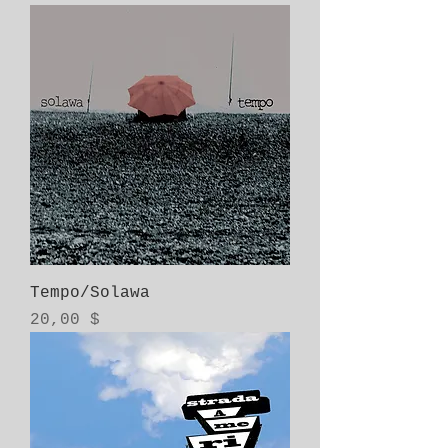
Tempo/Solawa
Prix
20,00 $