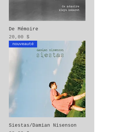
De Mémoire
Prix
20,00 $
nouveauté
Siestas/Damian Nisenson