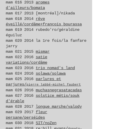
mam
016 2013
aromes
d'ailleurs/bomata
mam
017 2013
[montréal]/nikada
mam
018 2014
rêve
éveillé/cordâme+françois bourassa
mam
019 2014
rubedo'ro/géraldine
éguiluz
mam
020 2014
la 1re fois/la fanfare
jarry
mam
021 2015
mismar
mam
022 2016
satie
variations/cordâme
mam
023 2016
trio nomad's land
mam
024 2016
solawa/solawa
mam
025 2016
parlures et
parjures/
pierre labbé-michel faubert
mam
026 2016
muchasnegrasatacadas
mam
027 2016
solstice métis/souk
d'érable
mam
028 2017
longue marche/valody
mam
029 2017
fleur
persane/perséides
mam
030 2018
SIT/noZen
mam
031 2018
re:bill evans
/
donato-