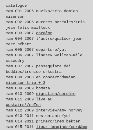
catalogue
mam 001 2006
muzika/trio damian
nisenson
mam
002 2006
aurores boréales/
trio
jean félix mailloux
mam
003 2007
cordâme
mam
004 2007
l'autre/quatuor jean
marc hébert
mam
005 2007
departure/yul
mam
006 2007
lindsey wellman-mile
essoudry
mam
007 2007
passeggiata dei
buddies/ironico orkestra
mam
008 2008
en concert/damian
nisenson trio + 3
mam
009 2009
bomata
mam
010 2009
migration/cordâme
mam
011 2009
live au
upstairs!/noZen
mam
012 2009
interview/amy horvey
mam
013 2011
nos enfants/yul
mam
014 2011
primero/irem bekter
mam
015 2011
lieux imaginés/cordâme