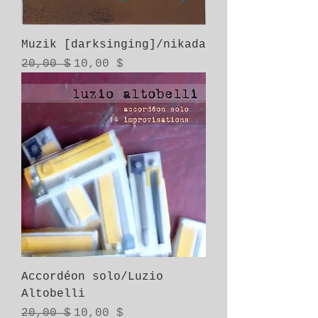
Muzik [darksinging]/nikada
Prix original
Prix promotionnel
20,00 $
10,00 $
Accordéon solo/Luzio
Altobelli
Prix original
Prix promotionnel
20,00 $
10,00 $