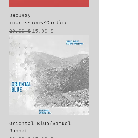
Debussy
impressions/Cordâme
Prix original
Prix promotionnel
20,00 $
15,00 $
Oriental Blue/Samuel
Bonnet