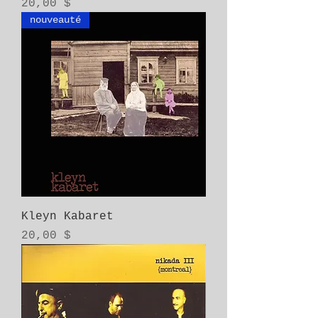
Prix
20,00 $
nouveauté
Kleyn Kabaret
Prix
20,00 $